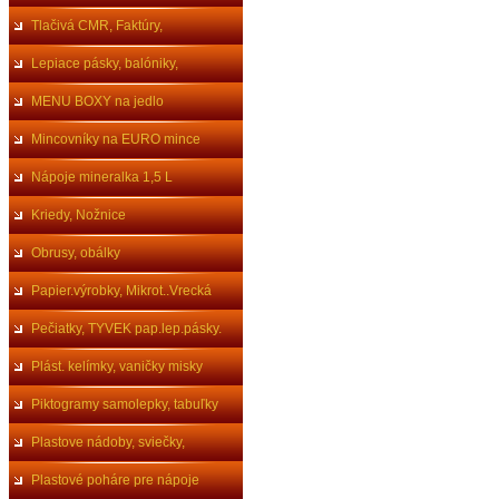
Tlačivá CMR, Faktúry,
Lepiace pásky, balóniky,
MENU BOXY na jedlo
Mincovníky na EURO mince
Nápoje mineralka 1,5 L
Kriedy, Nožnice
Obrusy, obálky
Papier.výrobky, Mikrot..Vrecká
Pečiatky, TYVEK pap.lep.pásky.
Plást. kelímky, vaničky misky
Piktogramy samolepky, tabuľky
Plastove nádoby, sviečky,
Plastové poháre pre nápoje