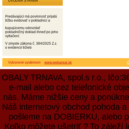
ÚVODNÁ STRANA
Predávajúci má povinnosť prijatú
tržbu evidovať v pokladnici a
kupujúcemu odovzdať
pokladničný doklad ihneď po jeho
vytlačení.
V zmysle zákona č. 384/2025 Z.z.
o evidencií tržieb
Vytvorené systémom
www.webareal.sk
OBALY TRNAVA, spol.s r.o., Ičo:3
e-mail alebo cez telefonické ob
nás. Máme nižšie ceny a ponúkne
Náš internetový obchod pohoda a 
pošleme na DOBIERKU, alebo pr
Koľko môžete ušetriť ? To záleží l